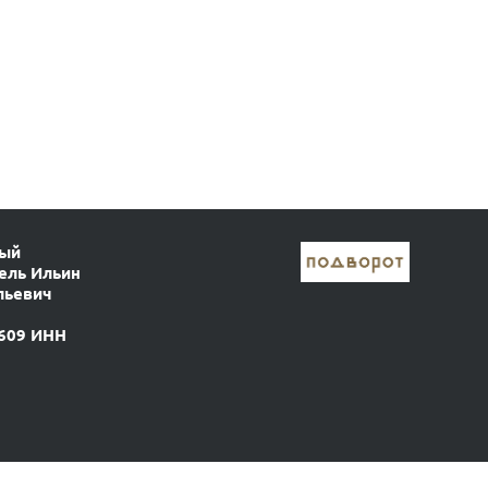
ный
ель Ильин
льевич
609 ИНН