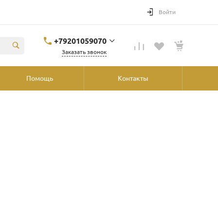
Войти
+79201059070
Заказать звонок
+79201059070
Помощь
Контакты
Ярославль, ул.
Победы, 41, ТРК
"Аура", 2й этаж со
стороны
"Шинника"
shop@podvorot.ru