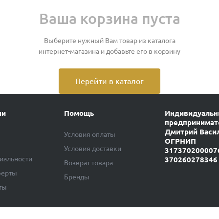
Ваша корзина пуста
Выберите нужный Вам товар из каталога
интернет-магазина и добавьте его в корзину
Перейти в каталог
ии
Помощь
Индивидуаль
предпринимат
Дмитрий Васи
Условия оплаты
ОГРНИП
Условия доставки
317370200007
иальности
370260278346
Возврат товара
ферты
Бренды
ты