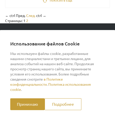
ПОКАЗАТЬ ЕЩЕ
←
ctrl
Пред.
След.
ctrl
→
Страницы:
1
2
© 2026 podvorot, Все права защищены
Использование файлов Cookie
Мы используем файлы cookie, разработанные
нашими специалистами и третьими лицами, для
О компании
анализа событий на нашем веб-сайте. Продолжая
просмотр страниц нашего сайта, вы принимаете
условия его использования. Более подробные
Помощь
сведения смотрите
в Политике
конфиденциальности
.
Политика использования
Индивидуальный предприниматель Ильин Дмитрий
cookie
.
Васильевич ОГРНИП 317370200007609 ИНН
370260278346
Принимаю
Подробнее