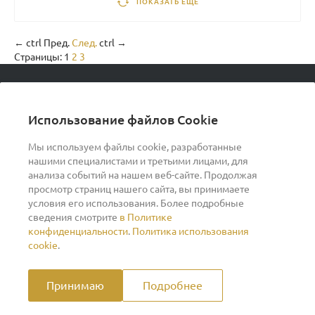
ПОКАЗАТЬ ЕЩЕ
←
ctrl
Пред.
След.
ctrl
→
Страницы:
1
2
3
© 2026 podvorot, Все права защищены
Использование файлов Cookie
Мы используем файлы cookie, разработанные
нашими специалистами и третьими лицами, для
О компании
анализа событий на нашем веб-сайте. Продолжая
просмотр страниц нашего сайта, вы принимаете
условия его использования. Более подробные
Помощь
сведения смотрите
в Политике
конфиденциальности
.
Политика использования
Индивидуальный предприниматель Ильин Дмитрий
cookie
.
Васильевич ОГРНИП 317370200007609 ИНН
370260278346
Принимаю
Подробнее