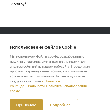
8 590 руб.
© 2026 podvorot, Все права защищены
Использование файлов Cookie
Мы используем файлы cookie, разработанные
нашими специалистами и третьими лицами, для
О компании
анализа событий на нашем веб-сайте. Продолжая
просмотр страниц нашего сайта, вы принимаете
условия его использования. Более подробные
Помощь
сведения смотрите
в Политике
конфиденциальности
.
Политика использования
cookie
.
Индивидуальный предприниматель Ильин Дмитрий
Васильевич ОГРНИП 317370200007609 ИНН
370260278346
Принимаю
Подробнее