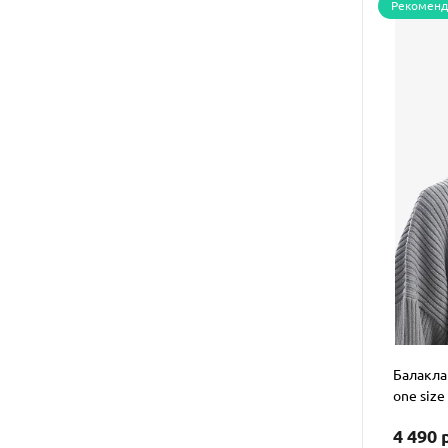
Рекомен
Балакла
one size
4 490 