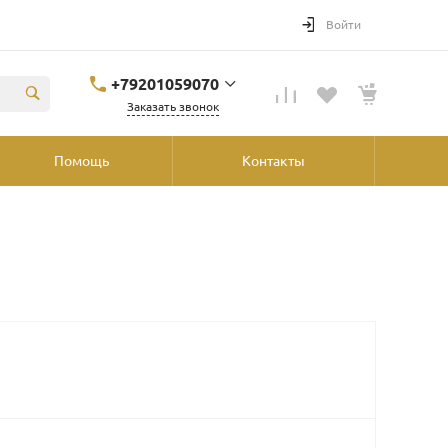
Войти
+79201059070
Заказать звонок
+79201059070
Помощь
Контакты
Ярославль, ул.
Победы, 41, ТРК
"Аура", 2й этаж со
стороны
"Шинника"
shop@podvorot.ru