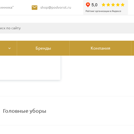
Шинника"
shop@podvorot.ru
листами и третьими
 просмотр страниц
олее подробные сведения
ования cookie
.
Бренды
Компания
ы
Головные уборы