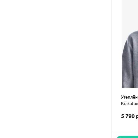
Утеплён
Krakatau
5 790 