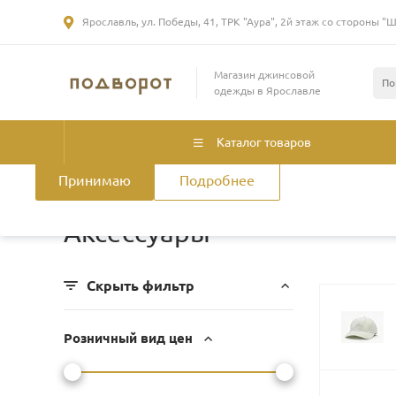
Ярославль, ул. Победы, 41, ТРК "Аура", 2й этаж со стороны "
Использование файлов Cookie
Магазин джинсовой
Мы используем файлы cookie, разработанные нашими специа
одежды в Ярославле
лицами, для анализа событий на нашем веб-сайте. Продолжая
нашего сайта, вы принимаете условия его использования. Б
смотрите
в Политике конфиденциальности
.
Политика использ
Каталог товаров
Принимаю
Подробнее
Главная
/
Каталог товаров
/
Женская одежда
/
Аксессуар
Аксессуары
Скрыть фильтр
Розничный вид цен