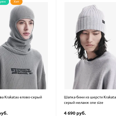
дуем
Хит
ва Krakatau елово-серый
Шапка-бини из шерсти Krakat
серый меланж one size
руб.
4 690 руб.