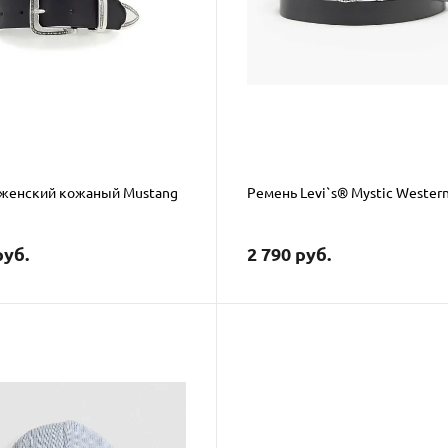
женский кожаный Mustang
Ремень Levi`s® Mystic Western
руб.
2 790 руб.