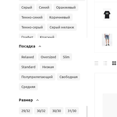
Серый
Синий
Оранжевый
Темно-синий
Коричневый
Темно-серый
Серый меланж
Графит
Красный
Посадка
Полоска темно-синий/ белый
Светло-серый
Relaxed
Oversized
Серый
Slim
Темно-зеленый
Standard
Низкая
Зеленый/ Серый/ Черный
Полуприлегающий
Свободная
Зеленый/ черный
Средняя
Белый/ Красный
Размер
Синий/ рубиновый
Белый/ Синий
29/32
30/32
30/30
31/30
Темно-синий/ белый