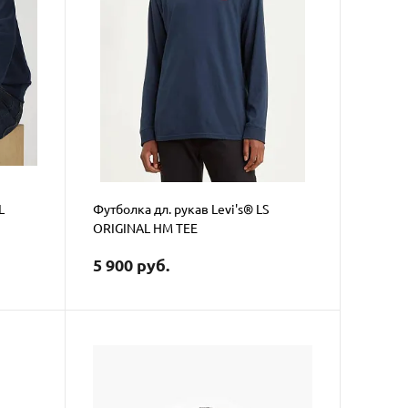
L
Футболка дл. рукав Levi's® LS
ORIGINAL HM TEE
5 900 руб.