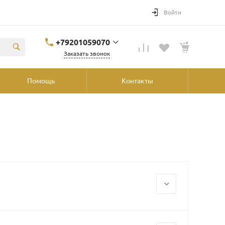
Войти
+79201059070
Заказать звонок
+79201059070
Помощь
Контакты
Ярославль, ул.
Победы, 41, ТРК
"Аура", 2й этаж со
стороны
"Шинника"
shop@podvorot.ru
Носки
Перчатки