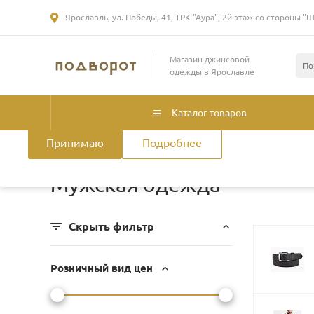
Ярославль, ул. Победы, 41, ТРК "Аура", 2й этаж со стороны "
Использование файлов Cookie
Магазин джинсовой
Мы используем файлы cookie, разработанные нашими специа
одежды в Ярославле
лицами, для анализа событий на нашем веб-сайте. Продолжая
нашего сайта, вы принимаете условия его использования. Б
смотрите
в Политике конфиденциальности
.
Политика использ
Каталог товаров
Принимаю
Подробнее
Главная
/
Каталог товаров
/
Мужская одежда
Мужская одежда
Скрыть фильтр
Розничный вид цен