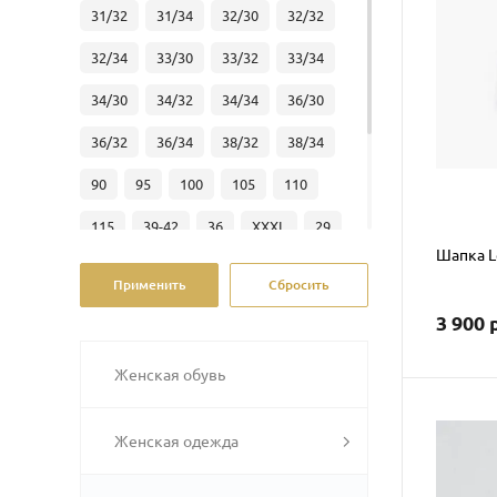
31/32
31/34
32/30
32/32
Серо-зеленый
32/34
33/30
33/32
33/34
Белый/ Серый меланж
34/30
34/32
34/34
36/30
Сине-черный
Экрю
36/32
36/34
38/32
38/34
90
95
100
105
110
115
39-42
36
XXXL
29
Шапка Le
30
31
32
34
S
M
L
XL
XXL
33
28/32
43-46
3 900 
35/32
Женская обувь
Женская одежда