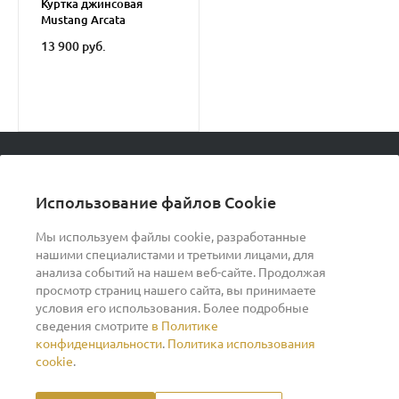
Куртка джинсовая
Mustang Arcata
Boyfriend Jacket
13 900 руб.
© 2026 podvorot, Все права защищены
Использование файлов Cookie
Мы используем файлы cookie, разработанные
нашими специалистами и третьими лицами, для
О компании
анализа событий на нашем веб-сайте. Продолжая
просмотр страниц нашего сайта, вы принимаете
условия его использования. Более подробные
Помощь
сведения смотрите
в Политике
конфиденциальности
.
Политика использования
Индивидуальный предприниматель Ильин Дмитрий
cookie
.
Васильевич ОГРНИП 317370200007609 ИНН
370260278346