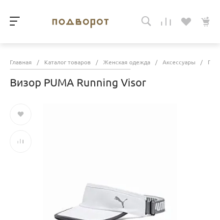
Главная
/
Каталог товаров
/
Женская одежда
/
Аксессуары
/
Гол
Визор PUMA Running Visor